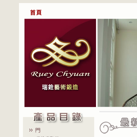
首頁
瑞銓
藝
術
鍛造