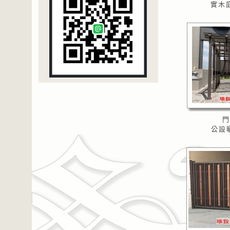
實木庭
門
公設曬