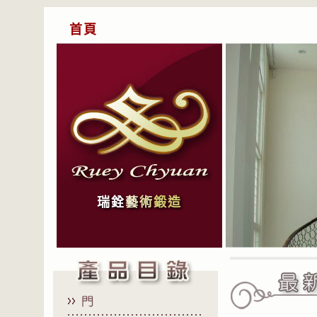
首頁
瑞銓
藝
術
鍛造