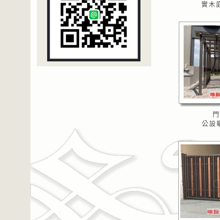
實木庭
門
公設曬