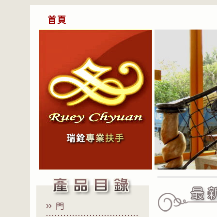
首頁
瑞銓
專
業
扶手