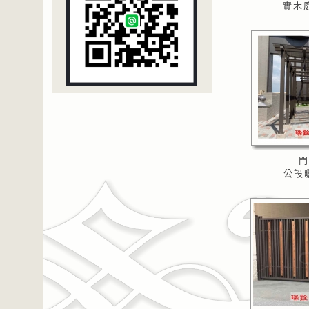
實木庭
門
公設曬