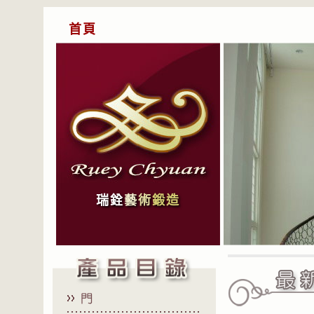
首頁
瑞銓
藝
術
鍛造