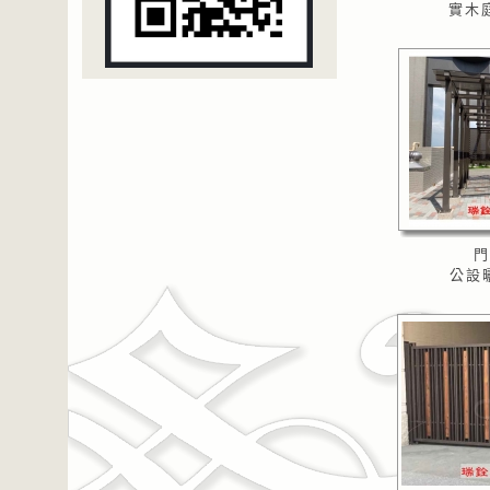
實木庭
門
公設曬