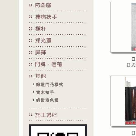
日
日式
鍛造門花樣式
實木扶手
鍛造漆色樣
日