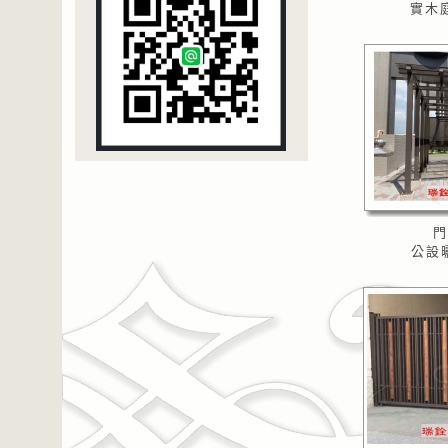
實木庭
門
公設曬