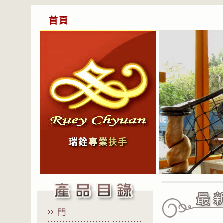
首頁
瑞銓
專
業
扶手