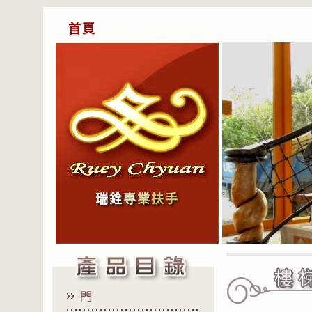
首頁
瑞銓
專
業
扶手