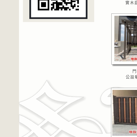
實木庭
門
公設曬