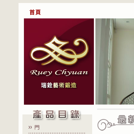
首頁
瑞銓
藝
術
鍛造