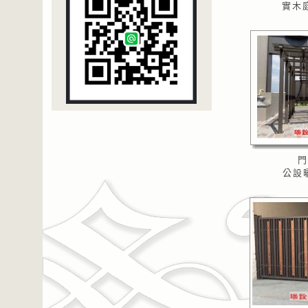
實木庭
門
公設曬