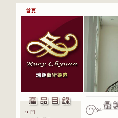
首頁
瑞銓
藝
術
鍛造