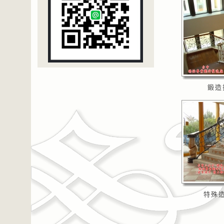
鍛造
特殊造