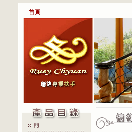
首頁
瑞銓
專
業
扶手